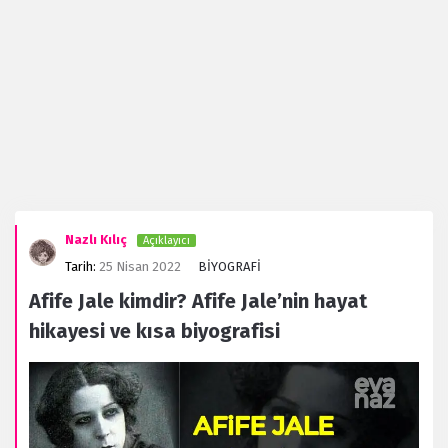
Evanaz.com
Nazlı Kılıç
Açıklayıcı
Latest
Tarih:
25 Nisan 2022
BİYOGRAFİ
Forum
Afife Jale kimdir? Afife Jale’nin hayat
hikayesi ve kısa biyografisi