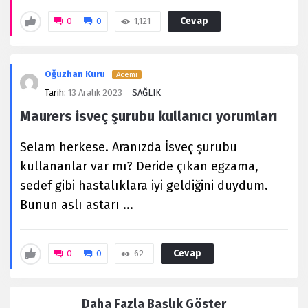
Cevap
0
0
1,121
Oğuzhan Kuru
Acemi
Tarih:
13 Aralık 2023
SAĞLIK
Maurers isveç şurubu kullanıcı yorumları
Selam herkese. Aranızda İsveç şurubu
kullananlar var mı? Deride çıkan egzama,
sedef gibi hastalıklara iyi geldiğini duydum.
Bunun aslı astarı ...
Cevap
0
0
62
Daha Fazla Başlık Göster