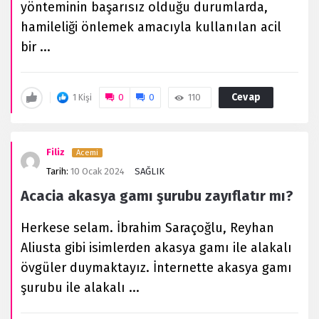
yönteminin başarısız olduğu durumlarda,
hamileliği önlemek amacıyla kullanılan acil
bir ...
Cevap
0
0
110
1 Kişi
Filiz
Acemi
Tarih:
10 Ocak 2024
SAĞLIK
Acacia akasya gamı şurubu zayıflatır mı?
Herkese selam. İbrahim Saraçoğlu, Reyhan
Aliusta gibi isimlerden akasya gamı ile alakalı
övgüler duymaktayız. İnternette akasya gamı
şurubu ile alakalı ...