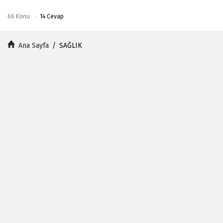
66
Konu
14
Cevap
Ana Sayfa
/
SAĞLIK