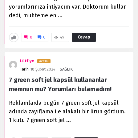
yorumlarınıza ihtiyacım var. Doktorum kullan
dedi, muhtemelen ...
Cevap
0
0
49
Lütfiye
Acemi
Tarih:
18 Şubat 2024
SAĞLIK
7 green soft jel kapsül kullananlar
memnun mu? Yorumları bulamadım!
Reklamlarda bugün 7 green soft jel kapsül
adında zayıflama ile alakalı bir ürün gördüm.
1 kutu 7 green soft jel ...