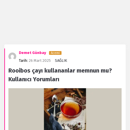
Evanaz.com
Demet Günbay
Acemi
Latest
Tarih:
26 Mart 2025
SAĞLIK
Forum
Rooibos çayı kullananlar memnun mu?
Kullanıcı Yorumları