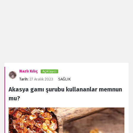
Evanaz.com
Nazlı Kılıç
Açıklayıcı
Latest
Tarih:
27 Aralık 2023
SAĞLIK
Forum
Akasya gamı şurubu kullananlar memnun
mu?