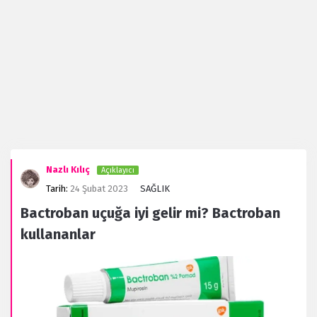
Evanaz.com
Nazlı Kılıç
Açıklayıcı
Latest
Tarih:
24 Şubat 2023
SAĞLIK
Forum
Bactroban uçuğa iyi gelir mi? Bactroban
kullananlar