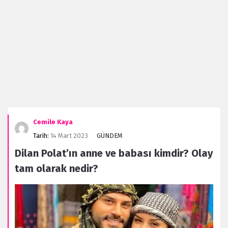
Evanaz.com
Cemile Kaya
Latest
Tarih:
14 Mart 2023
GÜNDEM
Forum
Dilan Polat’ın anne ve babası kimdir? Olay
tam olarak nedir?