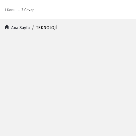
1
Konu
3
Cevap
Ana Sayfa
/
TEKNOLOJİ