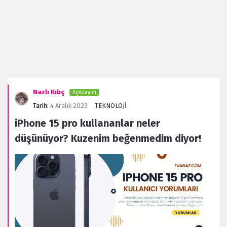
Evanaz.com
Nazlı Kılıç
Açıklayıcı
Latest
Tarih:
4 Aralık 2023
TEKNOLOJİ
Forum
iPhone 15 pro kullananlar neler
düşünüyor? Kuzenim beğenmedim diyor!